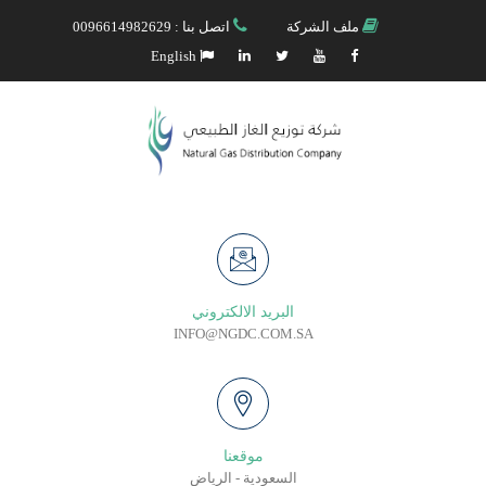
ملف الشركة
اتصل بنا : 0096614982629
English
البريد الالكتروني
INFO@NGDC.COM.SA
موقعنا
السعودية - الرياض